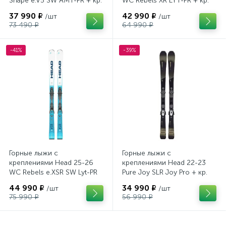
Shape e.V5 SW AMT-PR + кр.
WC Rebels XR LYT-PR + кр.
Head PR 11 GW (100943)
Head PR 11 GW (100943)
37 990 ₽
42 990 ₽
/шт
/шт
73 490 ₽
64 990 ₽
-41%
-39%
Горные лыжи с
Горные лыжи с
креплениями Head 25-26
креплениями Head 22-23
WC Rebels e.XSR SW Lyt-PR
Pure Joy SLR Joy Pro + кр.
+ кр. Head PR 11 GW
Head Joy 9 GW SLR
44 990 ₽
34 990 ₽
/шт
/шт
(100943)
(100953)
75 990 ₽
56 990 ₽