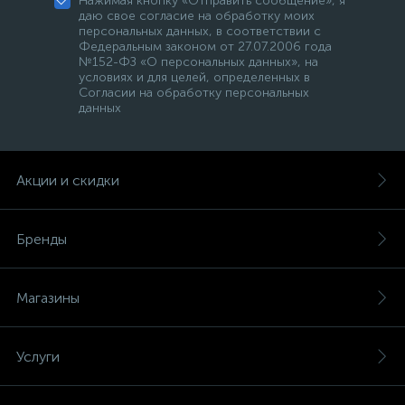
Нажимая кнопку «Отправить сообщение», я
даю свое согласие на обработку моих
персональных данных, в соответствии с
Федеральным законом от 27.07.2006 года
№152-ФЗ «О персональных данных», на
условиях и для целей, определенных в
Согласии на обработку персональных
данных
Акции и скидки
Бренды
Магазины
Услуги