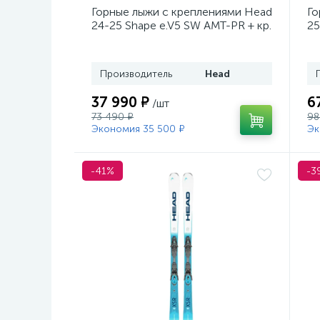
Горные лыжи с креплениями Head
Го
24-25 Shape e.V5 SW AMT-PR + кр.
25
Tyrolia PRD 12 GW (114464)
кр
Производитель
Head
37 990 ₽
6
/шт
73 490 ₽
98
Экономия 35 500 ₽
Эк
-41%
-3