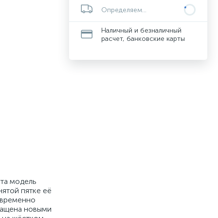
Определяем...
Наличный и безналичный
расчет, банковские карты
Эта модель
нятой пятке её
новременно
снащена новыми