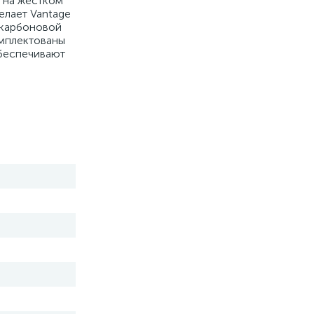
в на жёстком
делает Vantage
 карбоновой
омплектованы
обеспечивают