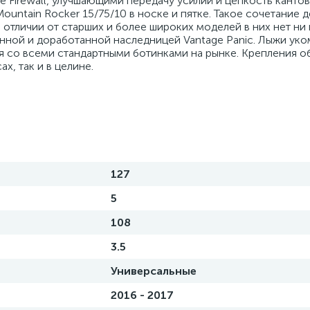
Firewall, улучшающими передачу усилий и цепкость канто
Mountain Rocker 15/75/10 в носке и пятке. Такое сочетание 
отличии от старших и более широких моделей в них нет ни
шенной и доработанной наследницей Vantage Panic. Лыжи ук
ия со всеми стандартными ботинками на рынке. Крепления 
х, так и в целине.
127
5
108
3.5
Универсальные
2016 - 2017