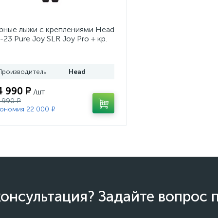
рные лыжи с креплениями Head
-23 Pure Joy SLR Joy Pro + кр.
ad Joy 9 GW SLR (100953)
Производитель
Head
4 990 ₽
/шт
 990 ₽
ономия 22 000 ₽
онсультация? Задайте вопрос 