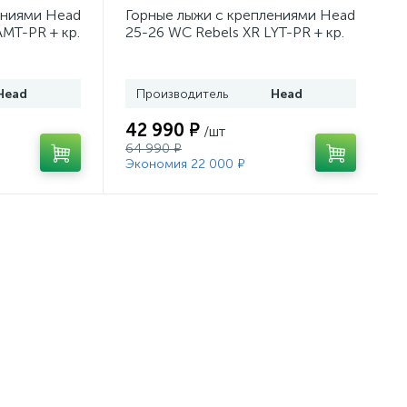
ениями Head
Горные лыжи с креплениями Head
AMT-PR + кр.
25-26 WC Rebels XR LYT-PR + кр.
43)
Head PR 11 GW (100943)
Head
Производитель
Head
42 990 ₽
/шт
64 990 ₽
Экономия 22 000 ₽