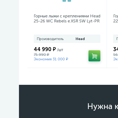
Горные лыжи с креплениями Head
Го
25-26 WC Rebels e.XSR SW Lyt-PR
22
+ кр. Head PR 11 GW (100943)
He
Производитель
Head
44 990 ₽
3
/шт
75 990 ₽
56
Экономия 31 000 ₽
Эк
Нужна к