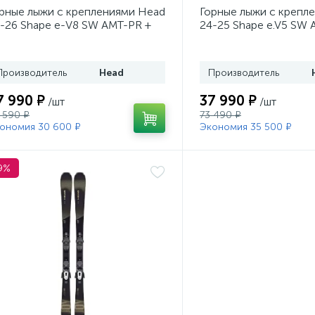
рные лыжи с креплениями Head
Горные лыжи с крепл
-26 Shape e-V8 SW AMT-PR +
24-25 Shape e.V5 SW 
. Head PR 11 GW (100943)
Head PR 11 GW (1009
Производитель
Head
Производитель
7 990 ₽
37 990 ₽
/шт
/шт
 590 ₽
73 490 ₽
ономия 30 600 ₽
Экономия 35 500 ₽
9%