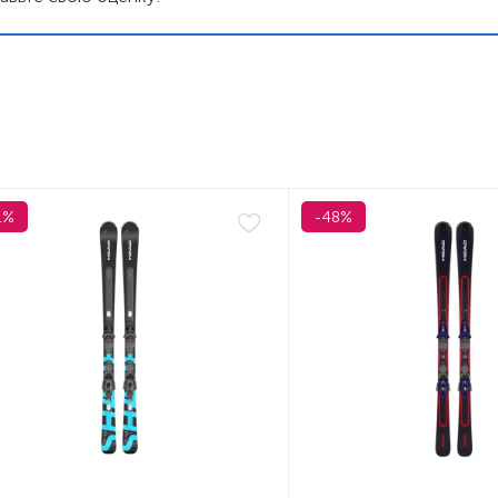
1%
-48%