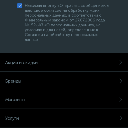
Нажимая кнопку «Отправить сообщение», я
даю свое согласие на обработку моих
персональных данных, в соответствии с
Федеральным законом от 27.07.2006 года
№152-ФЗ «О персональных данных», на
условиях и для целей, определенных в
Согласии на обработку персональных
данных
Акции и скидки
Бренды
Магазины
Услуги