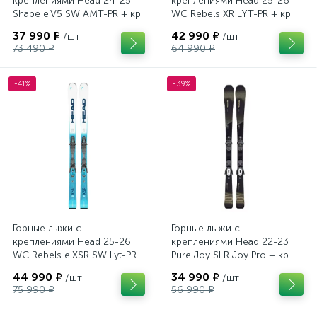
креплениями Head 24-25
креплениями Head 25-26
Shape e.V5 SW AMT-PR + кр.
WC Rebels XR LYT-PR + кр.
Head PR 11 GW (100943)
Head PR 11 GW (100943)
37 990 ₽
42 990 ₽
/шт
/шт
73 490 ₽
64 990 ₽
-41%
-39%
Горные лыжи с
Горные лыжи с
креплениями Head 25-26
креплениями Head 22-23
WC Rebels e.XSR SW Lyt-PR
Pure Joy SLR Joy Pro + кр.
+ кр. Head PR 11 GW
Head Joy 9 GW SLR
44 990 ₽
34 990 ₽
/шт
/шт
(100943)
(100953)
75 990 ₽
56 990 ₽