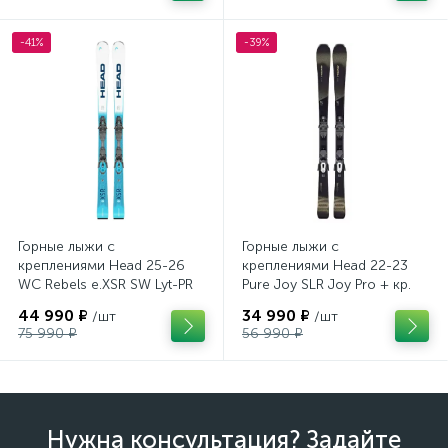
-41%
-39%
Горные лыжи с
Горные лыжи с
креплениями Head 25-26
креплениями Head 22-23
WC Rebels e.XSR SW Lyt-PR
Pure Joy SLR Joy Pro + кр.
+ кр. Head PR 11 GW
Head Joy 9 GW SLR
44 990 ₽
34 990 ₽
/шт
/шт
(100943)
(100953)
75 990 ₽
56 990 ₽
Нужна консультация? Задайте