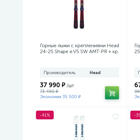
Горные лыжи с креплениями Head
Го
24-25 Shape e.V5 SW AMT-PR + кр.
25
Tyrolia PRD 12 GW (114464)
кр
Производитель
Head
37 990 ₽
6
/шт
73 490 ₽
98
Экономия 35 500 ₽
Эк
-41%
-3