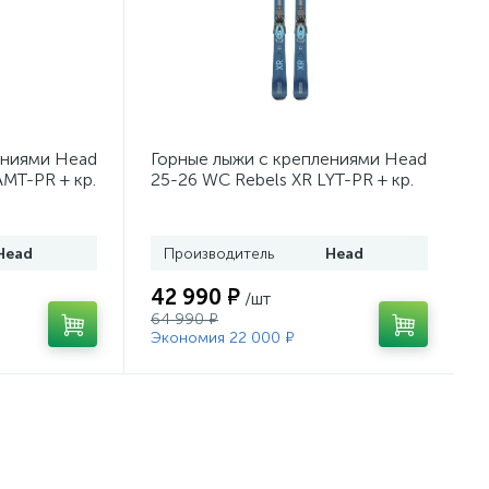
ениями Head
Горные лыжи с креплениями Head
AMT-PR + кр.
25-26 WC Rebels XR LYT-PR + кр.
43)
Head PR 11 GW (100943)
Head
Производитель
Head
42 990 ₽
/шт
64 990 ₽
Экономия 22 000 ₽