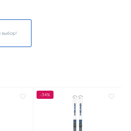
 выбор!
-34%