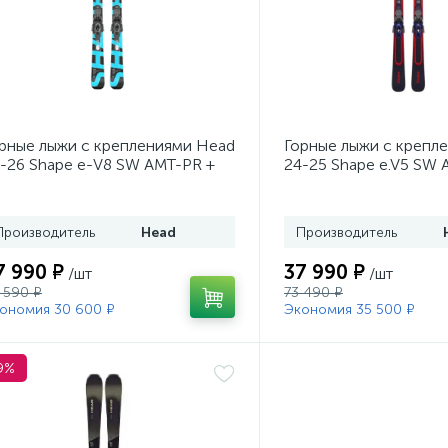
рные лыжи с креплениями Head
Горные лыжи с крепл
-26 Shape e-V8 SW AMT-PR +
24-25 Shape e.V5 SW 
. Head PR 11 GW (100943)
Head PR 11 GW (1009
Производитель
Head
Производитель
7 990 ₽
37 990 ₽
/шт
/шт
 590 ₽
73 490 ₽
ономия 30 600 ₽
Экономия 35 500 ₽
9%