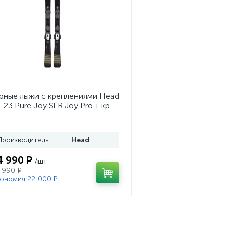
рные лыжи с креплениями Head
-23 Pure Joy SLR Joy Pro + кр.
ad Joy 9 GW SLR (100953)
Производитель
Head
4 990 ₽
/шт
 990 ₽
ономия 22 000 ₽