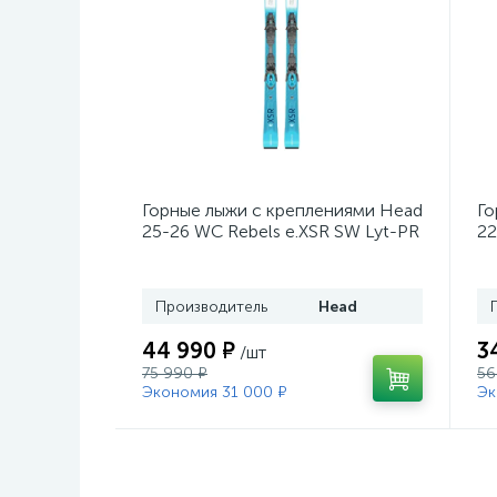
Горные лыжи с креплениями Head
Го
25-26 WC Rebels e.XSR SW Lyt-PR
22
+ кр. Head PR 11 GW (100943)
He
Производитель
Head
44 990 ₽
3
/шт
75 990 ₽
56
Экономия 31 000 ₽
Эк