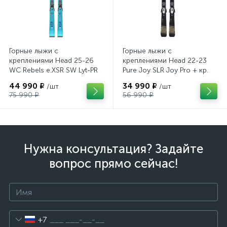
Горные лыжи с
Горные лыжи с
креплениями Head 25-26
креплениями Head 22-23
WC Rebels e.XSR SW Lyt-PR
Pure Joy SLR Joy Pro + кр.
+ кр. Head PR 11 GW
Head Joy 9 GW SLR
44 990 ₽
34 990 ₽
/шт
/шт
(100943)
(100953)
75 990 ₽
56 990 ₽
Нужна консультация? Задайте
вопрос прямо сейчас!
+7