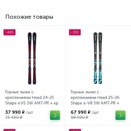
Похожие товары
-48%
-31%
Горные лыжи с
Горные лыжи с
креплениями Head 24-25
креплениями Head 25-26
Shape e.V5 SW AMT-PR + кр.
Shape e-V8 SW AMT-PR +
Tyrolia PRD 12 GW (114464)
кр. Head PR 11 GW (100943)
37 990 ₽
67 990 ₽
/шт
/шт
73 490 ₽
98 590 ₽