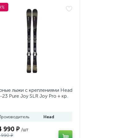
9%
рные лыжи с креплениями Head
-23 Pure Joy SLR Joy Pro + кр.
ad Joy 9 GW SLR (100953)
Производитель
Head
4 990 ₽
/шт
 990 ₽