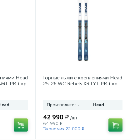
ениями Head
Горные лыжи с креплениями Head
AMT-PR + кр.
25-26 WC Rebels XR LYT-PR + кр.
43)
Head PR 11 GW (100943)
Head
Производитель
Head
42 990 ₽
/шт
64 990 ₽
Экономия 22 000 ₽