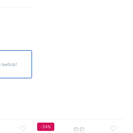
 выбор!
-34%