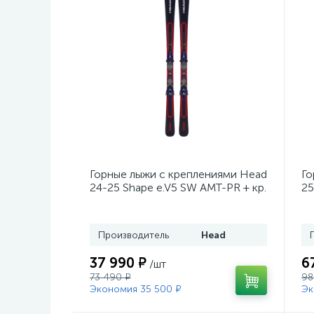
Горные лыжи с креплениями Head
Го
24-25 Shape e.V5 SW AMT-PR + кр.
25
Tyrolia PRD 12 GW (114464)
кр
Производитель
Head
37 990 ₽
6
/шт
73 490 ₽
98
Экономия 35 500 ₽
Эк