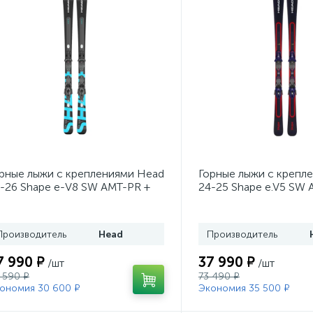
рные лыжи с креплениями Head
Горные лыжи с крепл
-26 Shape e-V8 SW AMT-PR +
24-25 Shape e.V5 SW 
. Head PR 11 GW (100943)
Head PR 11 GW (1009
Производитель
Head
Производитель
7 990 ₽
37 990 ₽
/шт
/шт
 590 ₽
73 490 ₽
ономия 30 600 ₽
Экономия 35 500 ₽