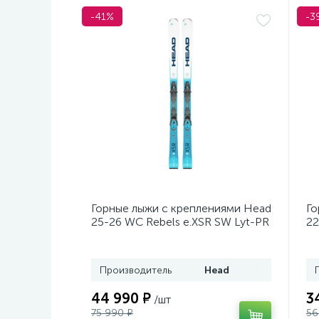
-41%
-3
Горные лыжи с креплениями Head
Го
25-26 WC Rebels e.XSR SW Lyt-PR
22
+ кр. Head PR 11 GW (100943)
He
Производитель
Head
44 990 ₽
3
/шт
75 990 ₽
56