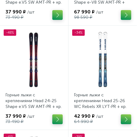
Shape e.V5 SW AMT-PR + кр.
Shape e-V8 SW AMT-PR +
Tyrolia PRD 12 GW (114464)
кр. Head PR 11 GW (100943)
37 990 ₽
67 990 ₽
/шт
/шт
73 490 ₽
98 590 ₽
-48%
-34%
Горные лыжи с
Горные лыжи с
креплениями Head 24-25
креплениями Head 25-26
Shape e.V5 SW AMT-PR + кр.
WC Rebels XR LYT-PR + кр.
Head PR 11 GW (100943)
Head PR 11 GW (100943)
37 990 ₽
42 990 ₽
/шт
/шт
73 490 ₽
64 990 ₽
-41%
-39%