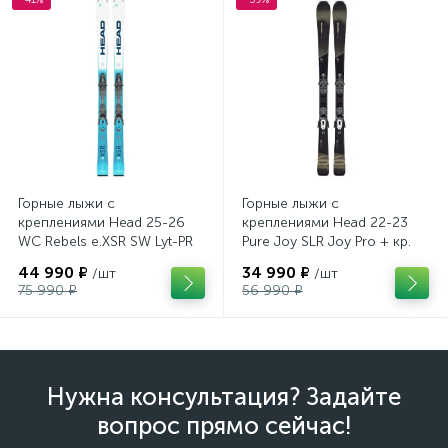
Горные лыжи с
Горные лыжи с
креплениями Head 25-26
креплениями Head 22-23
WC Rebels e.XSR SW Lyt-PR
Pure Joy SLR Joy Pro + кр.
+ кр. Head PR 11 GW
Head Joy 9 GW SLR
44 990 ₽
34 990 ₽
/шт
/шт
(100943)
(100953)
75 990 ₽
56 990 ₽
Нужна консультация? Задайте
вопрос прямо сейчас!