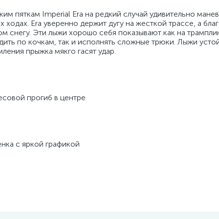
им пяткам Imperial Era на редкий случай удивительно мане
 ходах. Era уверенно держит дугу на жесткой трассе, а бла
м снегу. Эти лыжи хорошо себя показывают как на трамплина
дить по кочкам, так и исполнять сложные трюки. Лыжи усто
емления прыжка мякго гасят удар.
есовой прогиб в центре
енка с яркой графикой