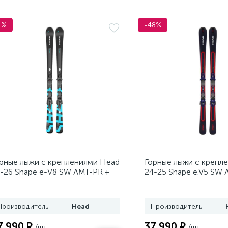
1%
-48%
рные лыжи с креплениями Head
Горные лыжи с крепл
-26 Shape e-V8 SW AMT-PR +
24-25 Shape e.V5 SW 
. Head PR 11 GW (100943)
Head PR 11 GW (1009
Производитель
Head
Производитель
7 990 ₽
37 990 ₽
/шт
/шт