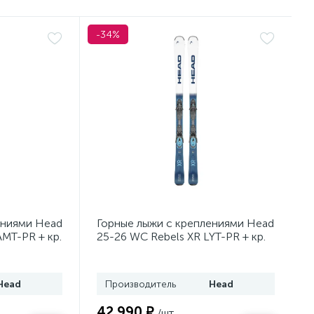
-34%
ениями Head
Горные лыжи с креплениями Head
AMT-PR + кр.
25-26 WC Rebels XR LYT-PR + кр.
43)
Head PR 11 GW (100943)
Head
Производитель
Head
42 990 ₽
/шт