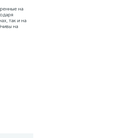
вренные на
годаря
х, так и на
йчивы на