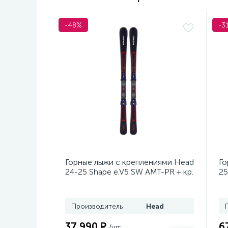
-48%
-3
Горные лыжи с креплениями Head
Го
24-25 Shape e.V5 SW AMT-PR + кр.
25
Tyrolia PRD 12 GW (114464)
кр
Производитель
Head
37 990 ₽
6
/шт