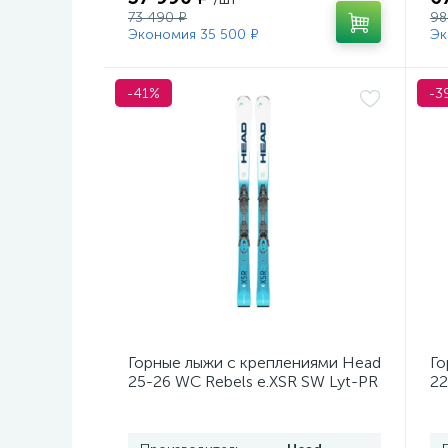
73 490 ₽
98
Экономия 35 500 ₽
Эк
-41%
-3
Горные лыжи с креплениями Head
Го
25-26 WC Rebels e.XSR SW Lyt-PR
22
+ кр. Head PR 11 GW (100943)
He