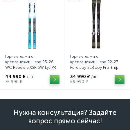
Горные лыжи с
Горные лыжи с
креплениями Head 25-26
креплениями Head 22-23
WC Rebels e.XSR SW Lyt-PR
Pure Joy SLR Joy Pro + кр.
+ кр. Head PR 11 GW
Head Joy 9 GW SLR
44 990 ₽
34 990 ₽
/шт
/шт
(100943)
(100953)
75 990 ₽
56 990 ₽
Нужна консультация? Задайте
вопрос прямо сейчас!