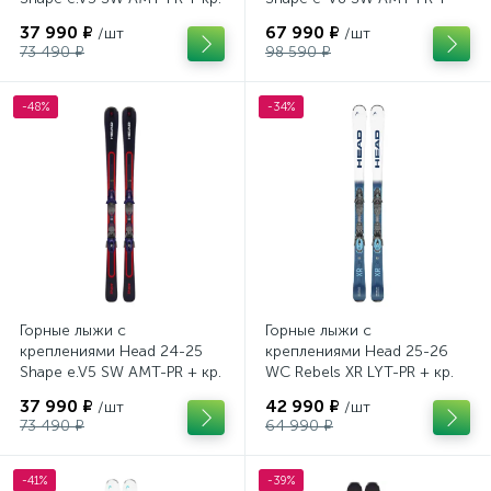
Tyrolia PRD 12 GW (114464)
кр. Head PR 11 GW (100943)
37 990 ₽
67 990 ₽
/шт
/шт
73 490 ₽
98 590 ₽
-48%
-34%
Горные лыжи с
Горные лыжи с
креплениями Head 24-25
креплениями Head 25-26
Shape e.V5 SW AMT-PR + кр.
WC Rebels XR LYT-PR + кр.
Head PR 11 GW (100943)
Head PR 11 GW (100943)
37 990 ₽
42 990 ₽
/шт
/шт
73 490 ₽
64 990 ₽
-41%
-39%