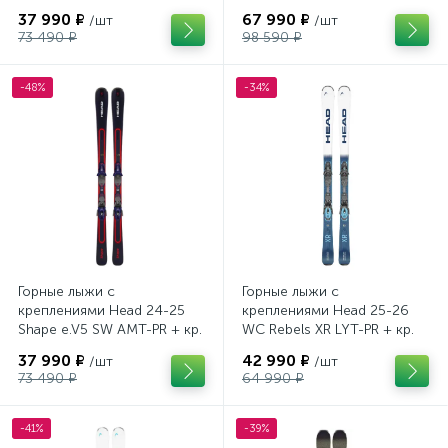
Tyrolia PRD 12 GW (114464)
кр. Head PR 11 GW (100943)
37 990 ₽
67 990 ₽
/шт
/шт
73 490 ₽
98 590 ₽
-48%
-34%
Горные лыжи с
Горные лыжи с
креплениями Head 24-25
креплениями Head 25-26
Shape e.V5 SW AMT-PR + кр.
WC Rebels XR LYT-PR + кр.
Head PR 11 GW (100943)
Head PR 11 GW (100943)
37 990 ₽
42 990 ₽
/шт
/шт
73 490 ₽
64 990 ₽
-41%
-39%