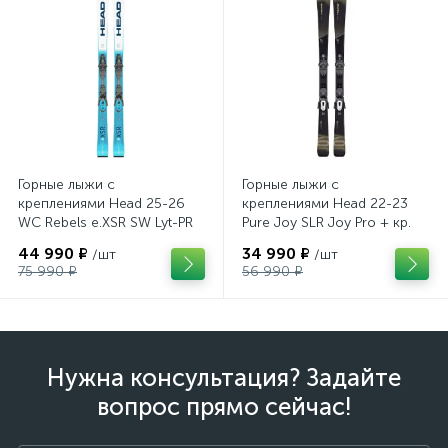
Горные лыжи с
Горные лыжи с
креплениями Head 25-26
креплениями Head 22-23
WC Rebels e.XSR SW Lyt-PR
Pure Joy SLR Joy Pro + кр.
+ кр. Head PR 11 GW
Head Joy 9 GW SLR
44 990 ₽
34 990 ₽
/шт
/шт
(100943)
(100953)
75 990 ₽
56 990 ₽
Нужна консультация? Задайте
вопрос прямо сейчас!