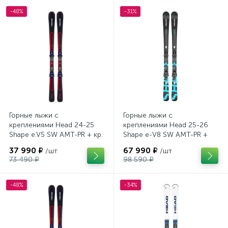
-48%
-31%
Горные лыжи с
Горные лыжи с
креплениями Head 24-25
креплениями Head 25-26
Shape e.V5 SW AMT-PR + кр.
Shape e-V8 SW AMT-PR +
Tyrolia PRD 12 GW (114464)
кр. Head PR 11 GW (100943)
37 990 ₽
67 990 ₽
/шт
/шт
73 490 ₽
98 590 ₽
-48%
-34%