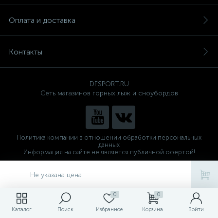
Оплата и доставка
Контакты
DFSPORT.RU
Сеть магазинов горных лыж и сноубордов
Политика компании в отношении обработки персональных
данных
Информация на сайте не является публичной офертой!
Готовые решения
ALTOP MEDIA
Не указана цена
0
0
Каталог
Поиск
Избранное
Корзина
Войти