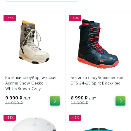
Маски и линзы
Чехлы для сноубордов
1
1
-33%
-40%
Шлемы
1
Ботинки сноубордические
Ботинки сноубордические
Agama Snow Gekko
DFS 24-25 Spirit Black/Red
White/Brown-Grey
9 990 ₽
8 990 ₽
/шт
/шт
14 990 ₽
14 990 ₽
-33%
-42%