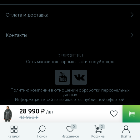
Оплата и доставка
Контакты
DFSPORT.RU
Сеть магазинов горных лыж и сноубордов
Политика компании в отношении обработки персональных
данных
Информация на сайте не является публичной офертой!
Готовые решения
28 990 ₽
/шт
ALTOP MEDIA
43 990 ₽
0
0
Каталог
Поиск
Избранное
Корзина
Войти