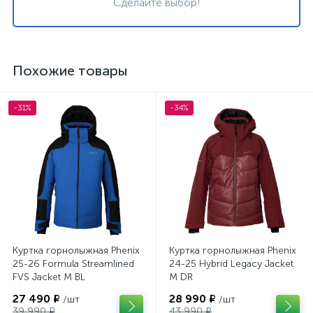
Сделайте выбор!
Похожие товары
-31%
-34%
Куртка горнолыжная Phenix
Куртка горнолыжная Phenix
25-26 Formula Streamlined
24-25 Hybrid Legacy Jacket
FVS Jacket M BL
M DR
27 490 ₽
28 990 ₽
/шт
/шт
39 990 ₽
43 990 ₽