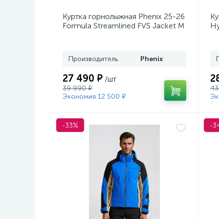
Куртка горнолыжная Phenix 25-26
Ку
Formula Streamlined FVS Jacket M
Hy
BL
Производитель
Phenix
27 490 ₽
2
/шт
39 990 ₽
43
Экономия 12 500 ₽
Эк
-33%
-3