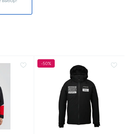
 выбор!
-50%