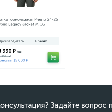
ртка горнолыжная Phenix 24-25
brid Legacy Jacket M CG
Производитель
Phenix
8 990 ₽
/шт
 990 ₽
ономия 15 000 ₽
онсультация? Задайте вопрос 