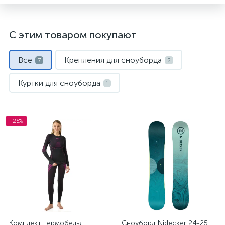
С этим товаром покупают
Все
Крепления для сноуборда
7
2
Куртки для сноуборда
1
Носки спортивные
Сноуборды
1
2
-25%
Термобелье
1
Комплект термобелья
Сноуборд Nidecker 24-25