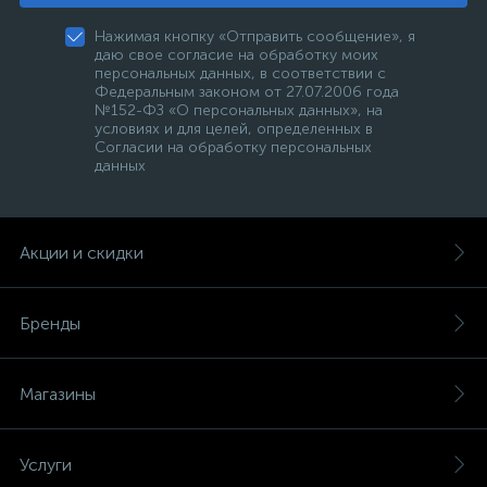
Нажимая кнопку «Отправить сообщение», я
даю свое согласие на обработку моих
персональных данных, в соответствии с
Федеральным законом от 27.07.2006 года
№152-ФЗ «О персональных данных», на
условиях и для целей, определенных в
Согласии на обработку персональных
данных
Акции и скидки
Бренды
Магазины
Услуги