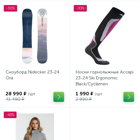
-30%
-33%
Сноуборд Nidecker 23-24
Носки горнолыжные Accapi
Ora
23-24 Ski Ergonomic
Black/Cyclamen
28 990 ₽
1 990 ₽
/шт
/шт
41 490 ₽
2 990 ₽
-43%