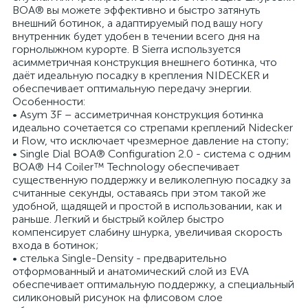
BOA® вы можете эффективно и быстро затянуть
внешний ботинок, а адаптируемый под вашу ногу
внутренник будет удобен в течении всего дня на
горнолыжном курорте. В Sierra используется
асимметричная конструкция внешнего ботинка, что
даёт идеальную посадку в крепления NIDECKER и
обеспечивает оптимальную передачу энергии.
Особенности:
• Asym 3F – ассиметричная конструкция ботинка
идеально сочетается со стрепами креплений Nidecker
и Flow, что исключает чрезмерное давление на стопу;
• Single Dial BOA® Configuration 2.0 - cистема с одним
BOA® H4 Coiler™ Technology обеспечивает
существенную поддержку и великолепную посадку за
считанные секунды, оставаясь при этом такой же
удобной, щадящей и простой в использовании, как и
раньше. Легкий и быстрый койлер быстро
компенсирует слабину шнурка, увеличивая скорость
входа в ботинок;
• стелька Single-Density - предварительно
отформованный и анатомический слой из EVA
обеспечивает оптимальную поддержку, а специальный
силиконовый рисунок на флисовом слое