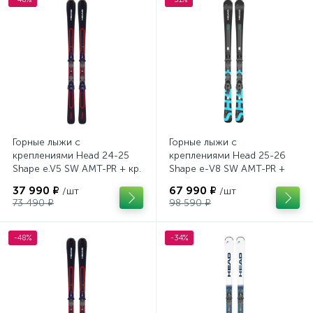
Горные лыжи с
Горные лыжи с
креплениями Head 24-25
креплениями Head 25-26
Shape e.V5 SW AMT-PR + кр.
Shape e-V8 SW AMT-PR +
Tyrolia PRD 12 GW (114464)
кр. Head PR 11 GW (100943)
37 990 ₽
67 990 ₽
/шт
/шт
73 490 ₽
98 590 ₽
-48%
-34%